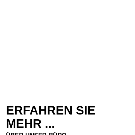
APIAN GYMNASIUM
MAI 26, 2014
SIR-WILLIAM-
HERSCHEL-
MITTELSCHULE
ERFAHREN SIE
MEHR ...